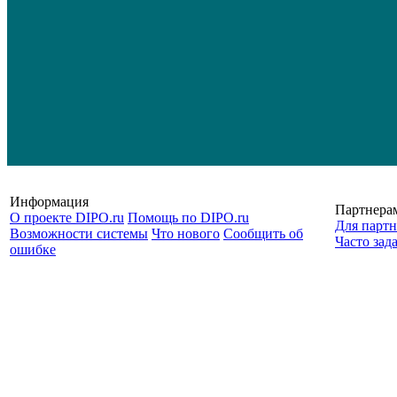
Информация
Партнера
О проекте DIPO.ru
Помощь по DIPO.ru
Для партн
Возможности системы
Что нового
Сообщить об
Часто зад
ошибке