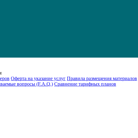
м
еров
Оферта на указание услуг
Правила размещения материалов
аваемые вопросы (F.A.Q.)
Cравнение тарифных планов