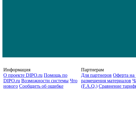
Информация
Партнерам
О проекте DIPO.ru
Помощь по
Для партнеров
Оферта на 
DIPO.ru
Возможности системы
Что
размещения материалов
Ч
нового
Сообщить об ошибке
(F.A.Q.)
Cравнение тариф