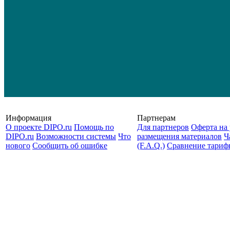
Информация
Партнерам
О проекте DIPO.ru
Помощь по
Для партнеров
Оферта на 
DIPO.ru
Возможности системы
Что
размещения материалов
Ч
нового
Сообщить об ошибке
(F.A.Q.)
Cравнение тариф