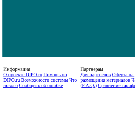
Информация
Партнерам
О проекте DIPO.ru
Помощь по
Для партнеров
Оферта на 
DIPO.ru
Возможности системы
Что
размещения материалов
Ч
нового
Сообщить об ошибке
(F.A.Q.)
Cравнение тариф