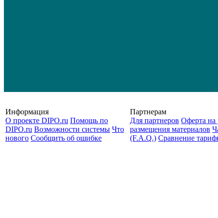
Информация
Партнерам
О проекте DIPO.ru
Помощь по
Для партнеров
Оферта на 
DIPO.ru
Возможности системы
Что
размещения материалов
Ч
нового
Сообщить об ошибке
(F.A.Q.)
Cравнение тариф