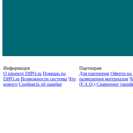
Информация
Партнерам
О проекте DIPO.ru
Помощь по
Для партнеров
Оферта на 
DIPO.ru
Возможности системы
Что
размещения материалов
Ч
нового
Сообщить об ошибке
(F.A.Q.)
Cравнение тариф