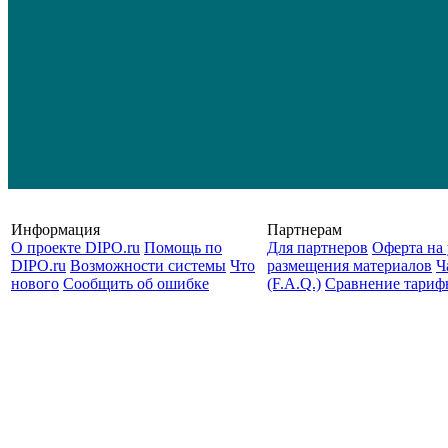
Информация
Партнерам
О проекте DIPO.ru
Помощь по
Для партнеров
Оферта на 
DIPO.ru
Возможности системы
Что
размещения материалов
Ч
нового
Сообщить об ошибке
(F.A.Q.)
Cравнение тариф