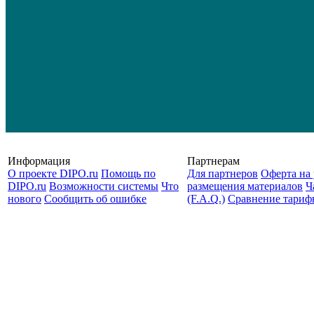
Информация
Партнерам
О проекте DIPO.ru
Помощь по
Для партнеров
Оферта на 
DIPO.ru
Возможности системы
Что
размещения материалов
Ч
нового
Сообщить об ошибке
(F.A.Q.)
Cравнение тариф