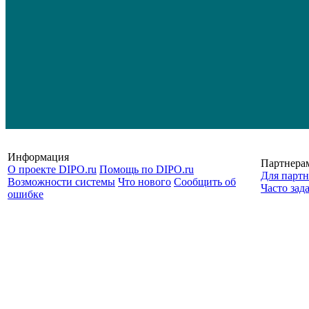
Информация
Партнера
О проекте DIPO.ru
Помощь по DIPO.ru
Для партн
Возможности системы
Что нового
Сообщить об
Часто зад
ошибке