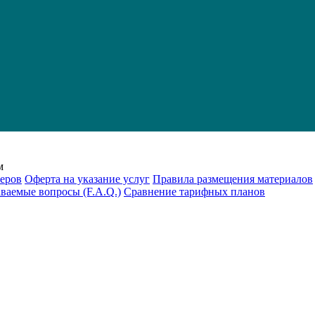
м
еров
Оферта на указание услуг
Правила размещения материалов
аваемые вопросы (F.A.Q.)
Cравнение тарифных планов