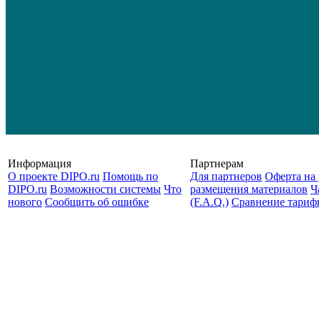
Информация
Партнерам
О проекте DIPO.ru
Помощь по
Для партнеров
Оферта на 
DIPO.ru
Возможности системы
Что
размещения материалов
Ч
нового
Сообщить об ошибке
(F.A.Q.)
Cравнение тариф