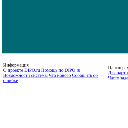
Информация
Партнера
О проекте DIPO.ru
Помощь по DIPO.ru
Для партн
Возможности системы
Что нового
Сообщить об
Часто зад
ошибке