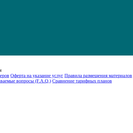
м
еров
Оферта на указание услуг
Правила размещения материалов
аваемые вопросы (F.A.Q.)
Cравнение тарифных планов