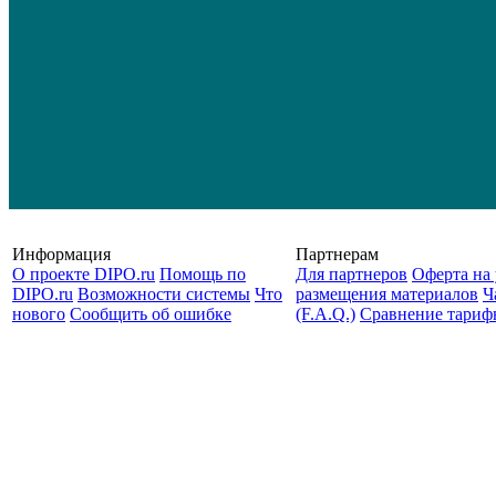
Информация
Партнерам
О проекте DIPO.ru
Помощь по
Для партнеров
Оферта на 
DIPO.ru
Возможности системы
Что
размещения материалов
Ч
нового
Сообщить об ошибке
(F.A.Q.)
Cравнение тариф