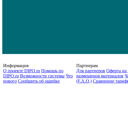
Информация
Партнерам
О проекте DIPO.ru
Помощь по
Для партнеров
Оферта на 
DIPO.ru
Возможности системы
Что
размещения материалов
Ч
нового
Сообщить об ошибке
(F.A.Q.)
Cравнение тариф