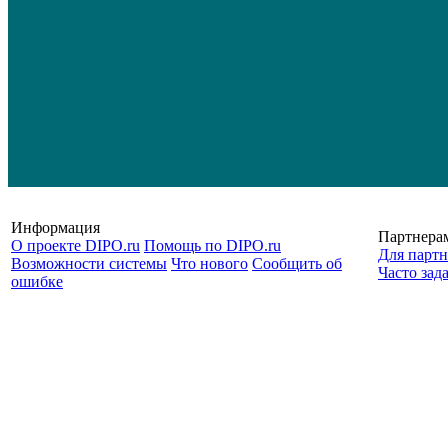
Информация
Партнера
О проекте DIPO.ru
Помощь по DIPO.ru
Для партн
Возможности системы
Что нового
Сообщить об
Часто зад
ошибке