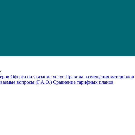
м
еров
Оферта на указание услуг
Правила размещения материалов
аваемые вопросы (F.A.Q.)
Cравнение тарифных планов