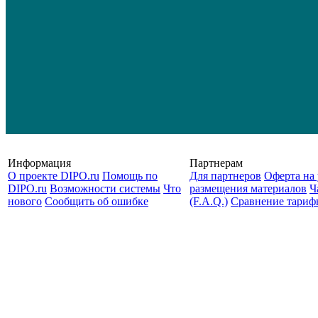
Информация
Партнерам
О проекте DIPO.ru
Помощь по
Для партнеров
Оферта на 
DIPO.ru
Возможности системы
Что
размещения материалов
Ч
нового
Сообщить об ошибке
(F.A.Q.)
Cравнение тариф