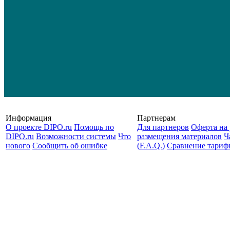
Информация
Партнерам
О проекте DIPO.ru
Помощь по
Для партнеров
Оферта на 
DIPO.ru
Возможности системы
Что
размещения материалов
Ч
нового
Сообщить об ошибке
(F.A.Q.)
Cравнение тариф