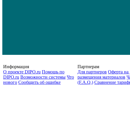
Информация
Партнерам
О проекте DIPO.ru
Помощь по
Для партнеров
Оферта на 
DIPO.ru
Возможности системы
Что
размещения материалов
Ч
нового
Сообщить об ошибке
(F.A.Q.)
Cравнение тариф