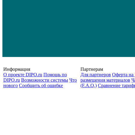
Информация
Партнерам
О проекте DIPO.ru
Помощь по
Для партнеров
Оферта на 
DIPO.ru
Возможности системы
Что
размещения материалов
Ч
нового
Сообщить об ошибке
(F.A.Q.)
Cравнение тариф