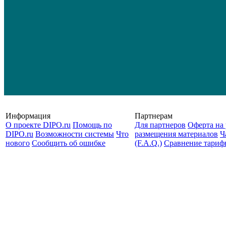
Информация
Партнерам
О проекте DIPO.ru
Помощь по
Для партнеров
Оферта на 
DIPO.ru
Возможности системы
Что
размещения материалов
Ч
нового
Сообщить об ошибке
(F.A.Q.)
Cравнение тариф