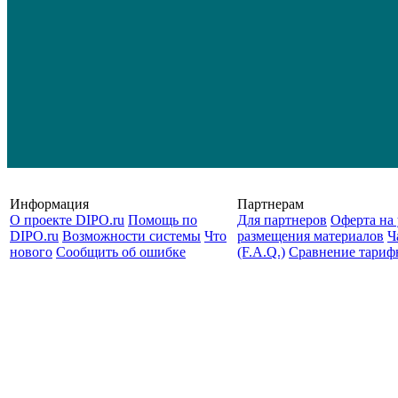
Информация
Партнерам
О проекте DIPO.ru
Помощь по
Для партнеров
Оферта на 
DIPO.ru
Возможности системы
Что
размещения материалов
Ч
нового
Сообщить об ошибке
(F.A.Q.)
Cравнение тариф