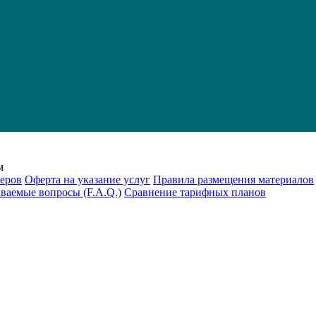
м
еров
Оферта на указание услуг
Правила размещения материалов
аваемые вопросы (F.A.Q.)
Cравнение тарифных планов