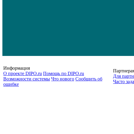
Информация
Партнера
О проекте DIPO.ru
Помощь по DIPO.ru
Для партн
Возможности системы
Что нового
Сообщить об
Часто зад
ошибке